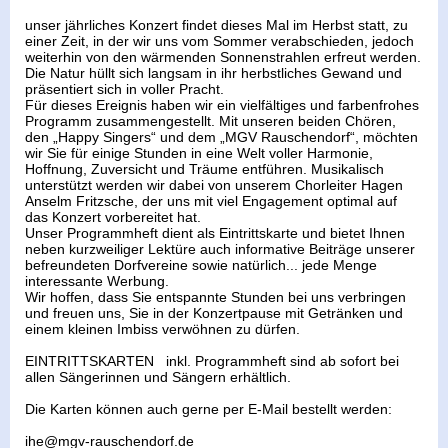
unser jährliches Konzert findet dieses Mal im Herbst statt, zu
einer Zeit, in der wir uns vom Sommer verabschieden, jedoch
weiterhin von den wärmenden Sonnenstrahlen erfreut werden.
Die Natur hüllt sich langsam in ihr herbstliches Gewand und
präsentiert sich in voller Pracht.
Für dieses Ereignis haben wir ein vielfältiges und farbenfrohes
Programm zusammengestellt. Mit unseren beiden Chören,
den „Happy Singers“ und dem „MGV Rauschendorf“, möchten
wir Sie für einige Stunden in eine Welt voller Harmonie,
Hoffnung, Zuversicht und Träume entführen. Musikalisch
unterstützt werden wir dabei von unserem Chorleiter Hagen
Anselm Fritzsche, der uns mit viel Engagement optimal auf
das Konzert vorbereitet hat.
Unser Programmheft dient als Eintrittskarte und bietet Ihnen
neben kurzweiliger Lektüre auch informative Beiträge unserer
befreundeten Dorfvereine sowie natürlich... jede Menge
interessante Werbung.
Wir hoffen, dass Sie entspannte Stunden bei uns verbringen
und freuen uns, Sie in der Konzertpause mit Getränken und
einem kleinen Imbiss verwöhnen zu dürfen.
EINTRITTSKARTEN inkl. Programmheft sind ab sofort bei
allen Sängerinnen und Sängern erhältlich.
Die Karten können auch gerne per E-Mail bestellt werden:
ihe@mgv-rauschendorf.de