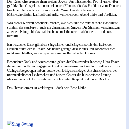
Das Repertoire spannte einen weiten Bogen: Von mitreißenden Pop-Hymnen über
gefühlvollen Gospel bis hin zu bekannten Filmhits, die das Publikum zum Träumen
brachten. Und doch blieb Raum für die Wurzeln – die klassischen
Männerchorlieder, kraftvoll und erdig, verliehen dem Abend Tiefe und Tradition.
Was dieses Konzert besonders machte, war nicht nur die musikalische Bandbreite,
sondern die spürbare Freude am gemeinsamen Singen. Die Stimmen verschmolzen
zu einem Klangbild, das mal leuchtete, mal flüsterte, mal donnerte – und stets
berührte.
Ein herzlicher Dank gilt allen Sängerinnen und Sängern, sowie den helfenden
Händen hinter den Kulissen. Sie haben gezeigt, dass Neues und Bewährtes sich
nicht ausschließen, sondern gemeinsam Großes schaffen können.
Besonderer Dank und Anerkennung gelten der Vorsitzenden Ingeborg Haas-Esser,
deren unermüdliches Engagement und organisatorisches Geschick maßgeblich zum
Gelingen beigetragen haben, sowie dem Dirigenten Hagen Anselm Fritzsche, der
mit musikalischer Leidenschaft und feinem Gespür die künstlerische Leitung
übernommen hat. Ihr Einsatz verdient höchsten Respekt und ein großes Lob.
Das Herbstkonzert ist verklungen – doch sein Echo bleibt.